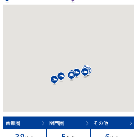
首都圏
関西圏
その他
38
5
6