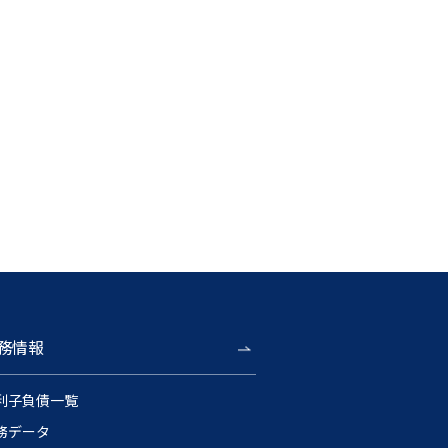
務情報
利子負債一覧
務データ