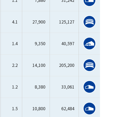
1.1
7,880
31,242
4.1
27,900
125,127
1.4
9,350
40,597
2.2
14,100
205,200
1.2
8,380
33,061
1.5
10,800
62,484