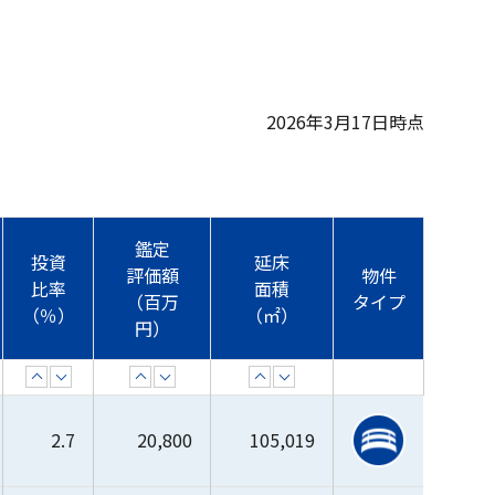
2026年3月17日時点
鑑定
投資
延床
評価額
物件
比率
面積
（百万
タイプ
（％）
（㎡）
円）
昇順
降順
昇順
降順
昇順
降順
2.7
20,800
105,019