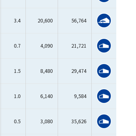
3.4
20,600
56,764
0.7
4,090
21,721
1.5
8,480
29,474
1.0
6,140
9,584
0.5
3,080
35,626