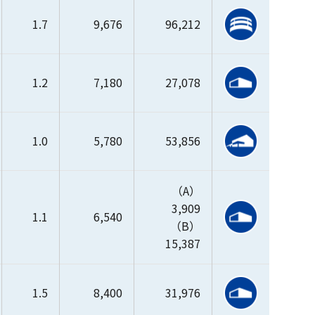
1.7
9,676
96,212
1.2
7,180
27,078
1.0
5,780
53,856
（A）
3,909
1.1
6,540
（B）
15,387
1.5
8,400
31,976