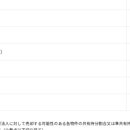
%）
資法人に対して売却する可能性のある各物件の共有持分割合又は準共有
す（小数点以下切り捨て）。