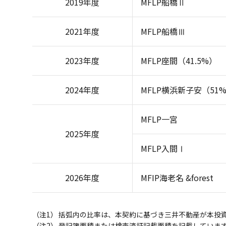
2019年度
MFLP船橋Ⅱ
2021年度
MFLP船橋Ⅲ
2023年度
MFLP座間（41.5%）
2024年度
MFLP横浜新子安（51
MFLP一宮
2025年度
MFLP入間Ⅰ
2026年度
MFIP海老名 &forest
（注1）
括弧内の比率は、本契約に基づき三井不動産が本投
（注2）
登記簿面積または検査済証記載面積を記載していま